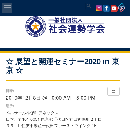
Home
社会運勢学会について
認定講師資格試験
☆ 展望と開運セミナー2020 in 東
京 ☆
気学/易 セミナー
講師の紹介
日時:
2019年12月8日 @ 10:00 AM – 5:00 PM
入会について
場所:
ベルサール神保町アネックス
開運MAPS
日本、〒101-0051 東京都千代田区神田神保町２丁目
３６−１ 住友不動産千代田ファーストウイング 1F