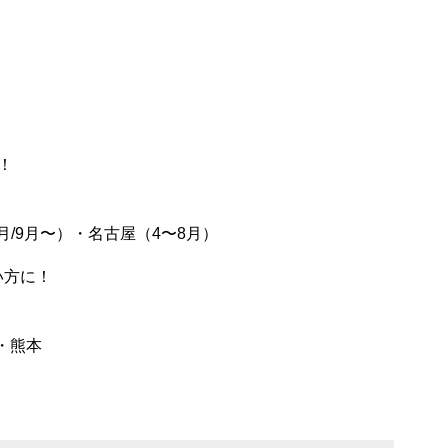
！
月/9月〜）・名古屋（4〜8月）
い方に！
・熊本