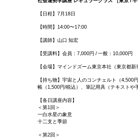
社会運勢学講座 レギュラークラス ［東京 / 
【日程】7月18日
【時間】14:00〜17:00
【講師】山口 知宏
【受講料】会員：7,000円 / 一般：10,000円
【会場】マインドズーム東京本社（東京都新宿区西
【持ち物】宇宙と人のコンチェルト（4,500円
帳（1,500円/税込）、筆記用具（テキスト
【各日講座内容】
＜第1回＞
一白水星の象意
十二支と季節
＜第2回＞