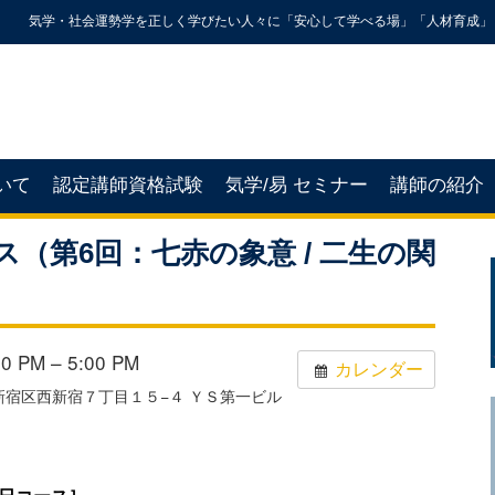
気学・社会運勢学を正しく学びたい人々に「安心して学べる場」「人材育成」
いて
認定講師資格試験
気学/易 セミナー
講師の紹介
（第6回：七赤の象意 / 二生の関
 PM – 5:00 PM
カレンダー
京都新宿区西新宿７丁目１５−４ ＹＳ第一ビル