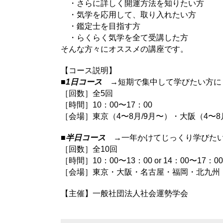
・さらに詳しく開運方法を知りたい方
・気学を応用して、取り入れたい方
・鑑定士を目指す方
・らくらく気学を全て受講した方
そんな方々にオススメの講座です。
【コース説明】
■
1日コース
→短期で集中して学びたい方に
［回数］全5回
［時間］10：00〜17：00
［会場］東京（4〜8月/9月〜）・大阪（4〜8
■
半日コース
→一年かけてじっくり学びた
［回数］全10回
［時間］10：00〜13：00 or 14：00〜17：00
［会場］東京・大阪・名古屋・福岡・北九州
【主催】一般社団法人社会運勢学会