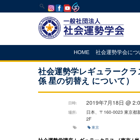
HOME
社会運勢学会につ
社会運勢学レギュラークラス
係 星の切替え について）
2019年7月18日 @ 2:00
日時:
日本、〒160-0023 東
場所:
2F
東京