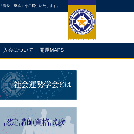
「普及・継承」をご提供いたします。
入会について
開運MAPS