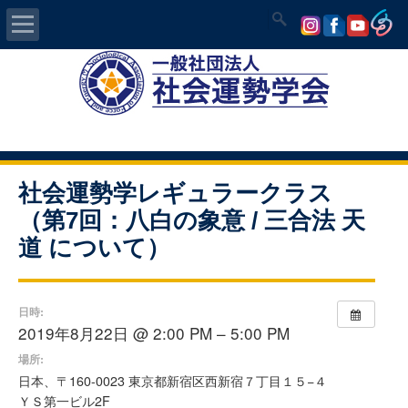
Home
社会運勢学会について
認定講師資格試験
社会運勢学レギュラークラス
（第7回：八白の象意 / 三合法 天
気学/易 セミナー
道 について）
講師の紹介
日時:
入会について
2019年8月22日 @ 2:00 PM – 5:00 PM
場所:
開運MAPS
日本、〒160-0023 東京都新宿区西新宿７丁目１５−４
ＹＳ第一ビル2F