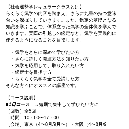
【社会運勢学レギュラークラスとは】
らくらく気学の内容を踏まえ、さらに九星の持つ意味
合いを深掘りしていきます。また、鑑定の基礎となる
知識を学ぶことで、体系立った気学の全体像を学んで
いきます。実際の引越しの鑑定など、気学を実践的に
使えるようになることを目指します。
・気学をさらに深めて学びたい方
・さらに詳しく開運方法を知りたい方
・気学を応用して、取り入れたい方
・鑑定士を目指す方
・らくらく気学を全て受講した方
そんな方々にオススメの講座です。
【コース説明】
■
1日コース
→短期で集中して学びたい方に！
［回数］全5回
［時間］10：00〜17：00
［会場］東京（4〜8月/9月〜）・大阪（4〜8月/9