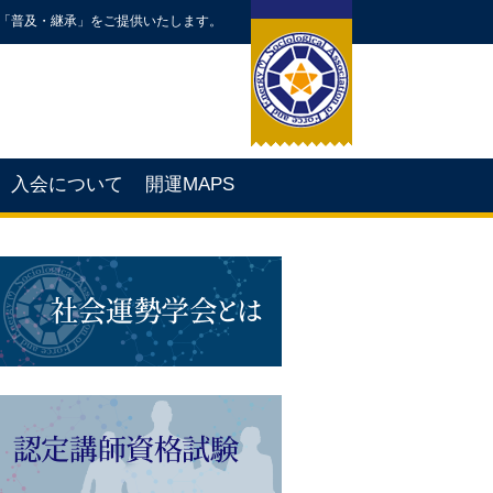
「普及・継承」をご提供いたします。
入会について
開運MAPS