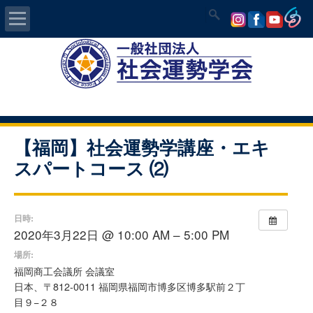
Home
社会運勢学会について
認定講師資格試験
【福岡】社会運勢学講座・エキ
スパートコース ⑵
気学/易 セミナー
講師の紹介
日時:
2020年3月22日 @ 10:00 AM – 5:00 PM
入会について
場所:
福岡商工会議所 会議室
開運MAPS
日本、〒812-0011 福岡県福岡市博多区博多駅前２丁
目９−２８