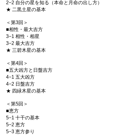
2−2 自分の星を知る（本命と月命の出し方）
★ 二黒土星の基本
＜第3回＞
■相性・最大吉方
3−1 相性・相星
3−2 最大吉方
★ 三碧木星の基本
＜第4回＞
■五大凶方と日盤吉方
4−1 五大凶方
4−2 日盤吉方
★ 四緑木星の基本
＜第5回＞
■恵方
5−1 十干の基本
5−2 恵方
5−3 恵方参り