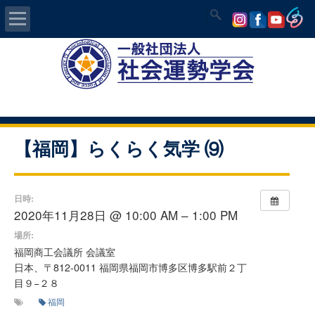
Home
社会運勢学会について
認定講師資格試験
【福岡】らくらく気学 ⑼
気学/易 セミナー
日時:
講師の紹介
2020年11月28日 @ 10:00 AM – 1:00 PM
場所:
入会について
福岡商工会議所 会議室
日本、〒812-0011 福岡県福岡市博多区博多駅前２丁
目９−２８
開運MAPS
福岡