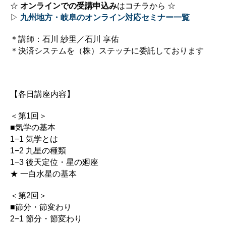
☆
オンラインでの受講申込み
はコチラから ☆
▷
九州地方・岐阜のオンライン対応セミナー一覧
＊講師：石川 紗里／石川 享佑
＊決済システムを（株）ステッチに委託しております
【各日講座内容】
＜第1回＞
■気学の基本
1−1 気学とは
1−2 九星の種類
1−3 後天定位・星の廻座
★ 一白水星の基本
＜第2回＞
■節分・節変わり
2−1 節分・節変わり