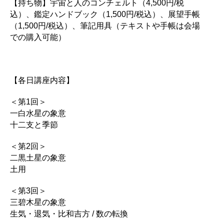
【持ち物】宇宙と人のコンチェルト（4,500円/税
込）、鑑定ハンドブック（1,500円/税込）、展望手帳
（1,500円/税込）、筆記用具（テキストや手帳は会場
での購入可能）
【各日講座内容】
＜第1回＞
一白水星の象意
十二支と季節
＜第2回＞
二黒土星の象意
土用
＜第3回＞
三碧木星の象意
生気・退気・比和吉方 / 数の転換