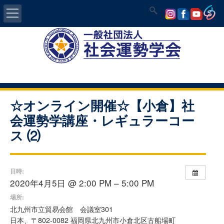
Home
社会運勢学会について
認定講師資格試験
☆オンライン開催☆【小倉】社
会運勢学講座・レギュラーコー
気学/易 セミナー
ス ⑵
講師の紹介
日時:
入会について
2020年4月5日 @ 2:00 PM – 5:00 PM
場所:
開運MAPS
北九州市立貿易会館 会議室301
日本、〒802-0082 福岡県北九州市小倉北区古船場町