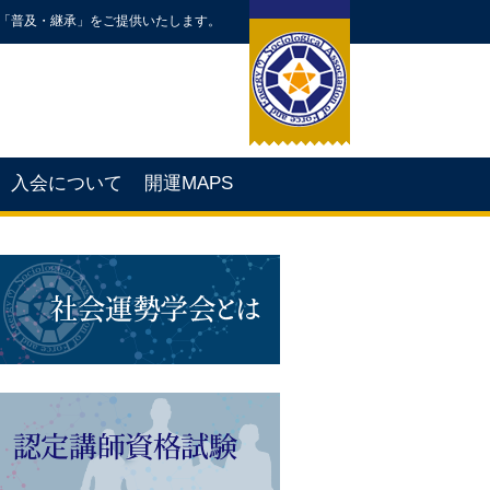
「普及・継承」をご提供いたします。
入会について
開運MAPS