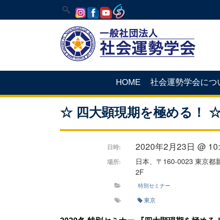
HOME
社会運勢学会につ
☆ 四大顕現期を極める！ 
2020年2月23日 @ 10:0
日時:
日本、〒160-0023 東
場所:
2F
特別セミナー
東京