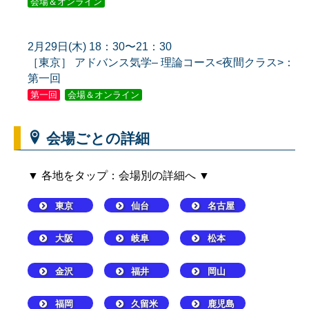
会場＆オンライン
2月29日(木) 18：30〜21：30
［東京］ アドバンス気学– 理論コース<夜間クラス>：
第一回
第一回
会場＆オンライン
会場ごとの詳細
▼ 各地をタップ：会場別の詳細へ ▼
東京
仙台
名古屋
大阪
岐阜
松本
金沢
福井
岡山
福岡
久留米
鹿児島