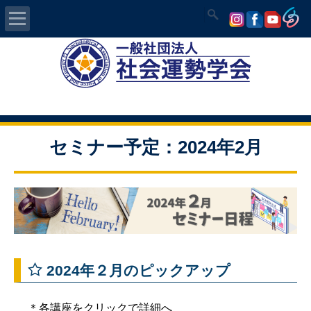
Home
社会運勢学会について
認定講師資格試験
セミナー予定：2024年2月
気学/易 セミナー
講師の紹介
入会について
2024年２月のピックアップ
開運MAPS
＊各講座をクリックで詳細へ