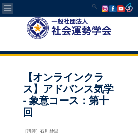
Home
社会運勢学会について
認定講師資格試験
【オンラインクラ
気学/易 セミナー
ス】アドバンス気学
講師の紹介
- 象意コース：第十
入会について
回
開運MAPS
［講師］石川 紗里