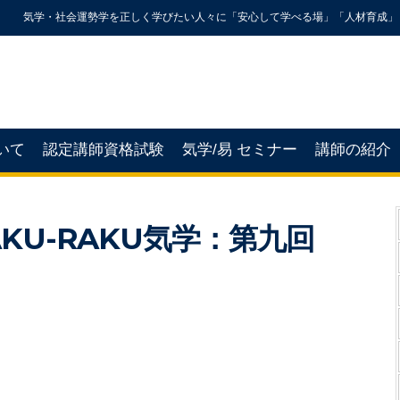
気学・社会運勢学を正しく学びたい人々に「安心して学べる場」「人材育成」
いて
認定講師資格試験
気学/易 セミナー
講師の紹介
KU-RAKU気学：第九回