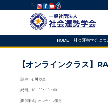
HOME
社会運勢学会につ
【オンラインクラス】RA
［講師］石川 紗里
［時間］10：00〜13：00
［開催形式］オンライン限定