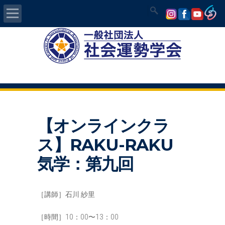
Home
社会運勢学会について
認定講師資格試験
【オンラインクラ
気学/易 セミナー
ス】RAKU-RAKU
講師の紹介
気学：第九回
入会について
［講師］石川 紗里
開運MAPS
［時間］10：00〜13：00