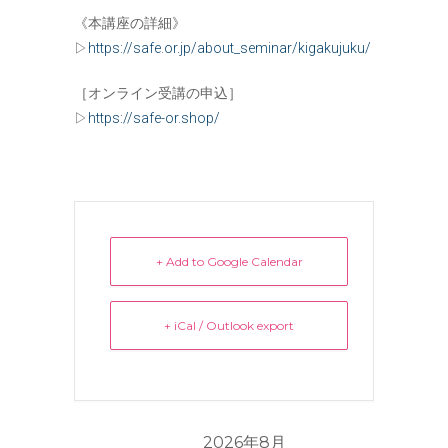
《本講座の詳細》
▷
https://safe.or.jp/about_seminar/kigakujuku/
［オンライン受講の申込］
▷
https://safe-or.shop/
+ Add to Google Calendar
+ iCal / Outlook export
2026年8月