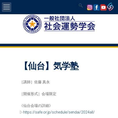
Home
社会運勢学会について
認定講師資格試験
【仙台】気学塾
気学/易 セミナー
講師の紹介
［講師］佐藤 真永
入会について
［開催形式］会場限定
《仙台会場の詳細》
開運MAPS
▷
https://safe.or.jp/schedule/sendai/2024all/