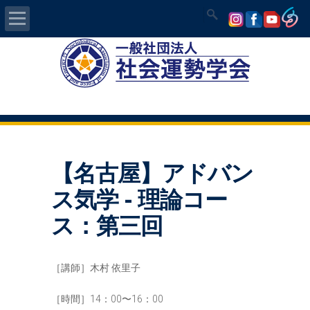
Home
社会運勢学会について
認定講師資格試験
【名古屋】アドバン
気学/易 セミナー
ス気学 - 理論コー
講師の紹介
ス：第三回
入会について
［講師］木村 依里子
開運MAPS
［時間］14：00〜16：00