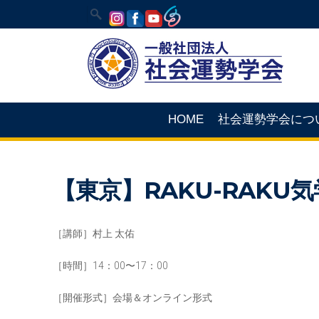
HOME
社会運勢学会につ
【東京】RAKU-RAK
［講師］村上 太佑
［時間］14：00〜17：00
［開催形式］会場＆オンライン形式