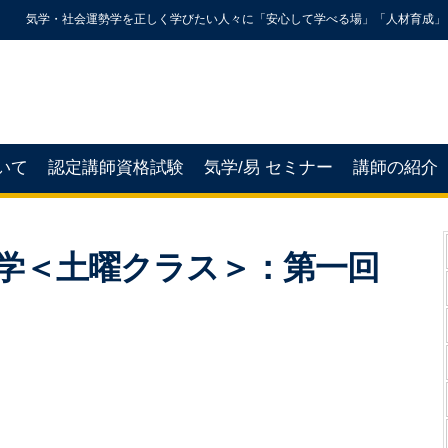
気学・社会運勢学を正しく学びたい人々に「安心して学べる場」「人材育成」
いて
認定講師資格試験
気学/易 セミナー
講師の紹介
U気学＜土曜クラス＞：第一回