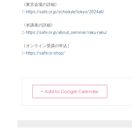
《東京会場の詳細》
▷
https://safe.or.jp/schedule/tokyo/2024all/
《本講座の詳細》
▷
https://safe.or.jp/about_seminar/raku-raku/
［オンライン受講の申込］
▷
https://safe-or.shop/
+ Add to Google Calendar