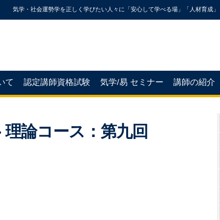
気学・社会運勢学を正しく学びたい人々に「安心して学べる場」「人材育成」
いて
認定講師資格試験
気学/易 セミナー
講師の紹介
- 理論コース：第九回