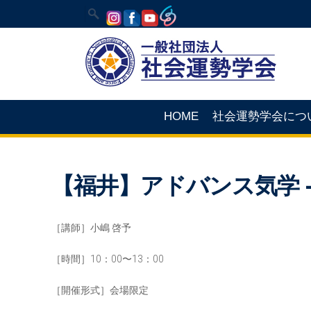
HOME
社会運勢学会につ
【福井】アドバンス気学 
［講師］小嶋 啓予
［時間］10：00〜13：00
［開催形式］会場限定