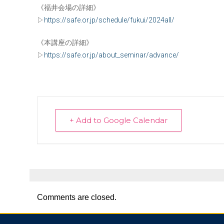
《福井会場の詳細》
▷
https://safe.or.jp/schedule/fukui/2024all/
《本講座の詳細》
▷
https://safe.or.jp/about_seminar/advance/
+ Add to Google Calendar
Comments are closed.