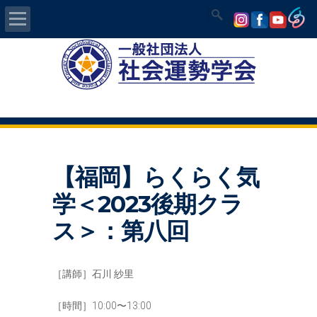
Home
社会運勢学会について
認定講師資格試験
【福岡】らくらく気
気学/易 セミナー
学＜2023後期クラ
講師の紹介
ス＞：第八回
入会について
［講師］石川 紗里
開運MAPS
［時間］10:00〜13:00