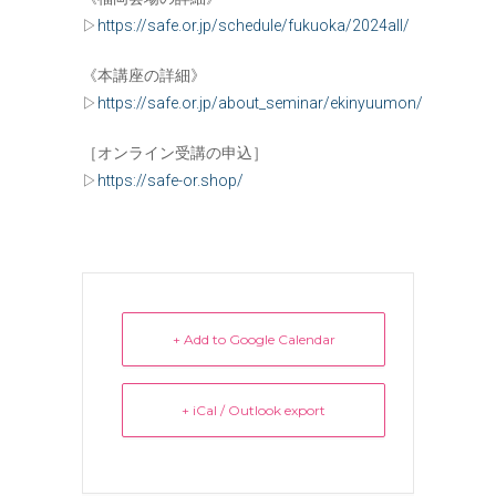
▷
https://safe.or.jp/schedule/fukuoka/2024all/
《本講座の詳細》
▷
https://safe.or.jp/about_seminar/ekinyuumon/
［オンライン受講の申込］
▷
https://safe-or.shop/
+ Add to Google Calendar
+ iCal / Outlook export