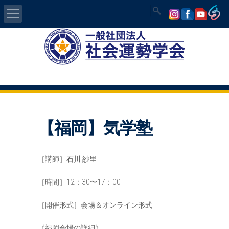
Home
社会運勢学会について
認定講師資格試験
【福岡】気学塾
気学/易 セミナー
講師の紹介
［講師］石川 紗里
入会について
［時間］12：30〜17：00
［開催形式］会場＆オンライン形式
開運MAPS
《福岡会場の詳細》