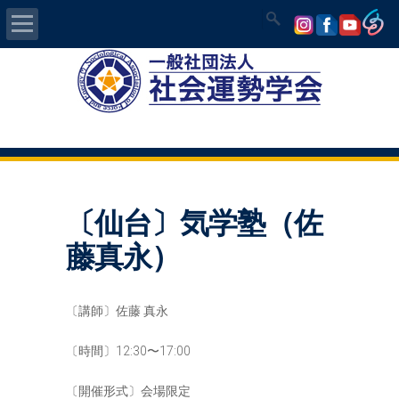
Home
社会運勢学会について
認定講師資格試験
〔仙台〕気学塾（佐
気学/易 セミナー
藤真永）
講師の紹介
〔講師〕佐藤 真永
入会について
〔時間〕12:30〜17:00
開運MAPS
〔開催形式〕会場限定