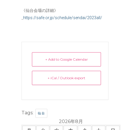
《仙台会場の詳細》
_
https://safe.or.jp/schedule/sendai/2023all/
+ Add to Google Calendar
+ iCal / Outlook export
Tags:
仙台
2026年8月