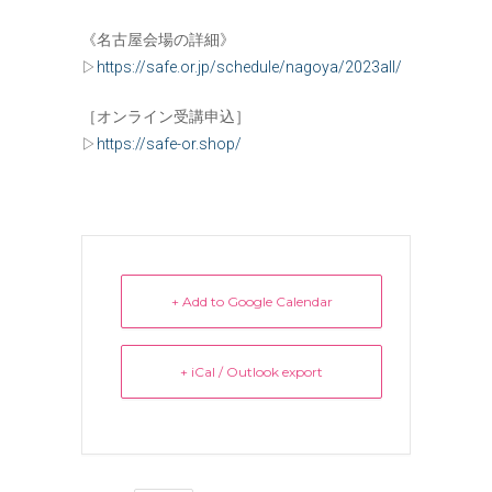
《名古屋会場の詳細》
▷
https://safe.or.jp/schedule/nagoya/2023all/
［オンライン受講申込］
▷
https://safe-or.shop/
+ Add to Google Calendar
+ iCal / Outlook export