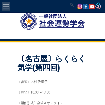
Home
社会運勢学会について
認定講師資格試験
〔名古屋〕らくらく
気学/易 セミナー
気学(第四回)
講師の紹介
〔講師〕木村 依里子
入会について
〔時間〕10:00〜13:00
開運MAPS
〔開催形式〕会場＆オンライン