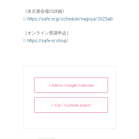
《名古屋会場の詳細》
▷
https://safe.or.jp/schedule/nagoya/2023all/
［オンライン受講申込］
▷
https://safe-or.shop/
+ Add to Google Calendar
+ iCal / Outlook export