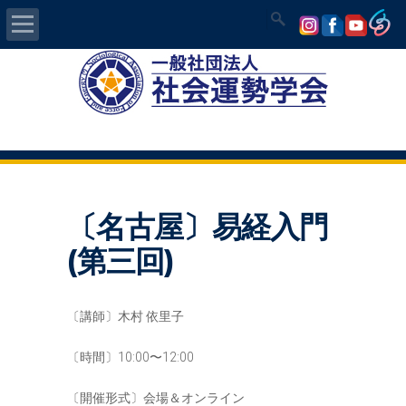
Home
社会運勢学会について
認定講師資格試験
〔名古屋〕易経入門
気学/易 セミナー
(第三回)
講師の紹介
〔講師〕木村 依里子
入会について
〔時間〕10:00〜12:00
開運MAPS
〔開催形式〕会場＆オンライン