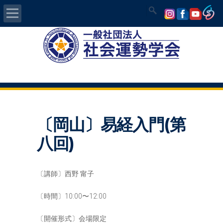
Home
社会運勢学会について
認定講師資格試験
〔岡山〕易経入門(第
気学/易 セミナー
八回)
講師の紹介
〔講師〕西野 甯子
入会について
〔時間〕10:00〜12:00
開運MAPS
〔開催形式〕会場限定