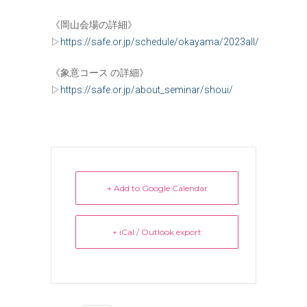
《岡山会場の詳細》
▷
https://safe.or.jp/schedule/okayama/2023all/
《象意コース の詳細》
▷
https://safe.or.jp/about_seminar/shoui/
+ Add to Google Calendar
+ iCal / Outlook export