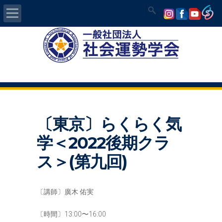
Home
社会運勢学会について
認定講師資格試験
〔東京〕らくらく気
気学/易 セミナー
学＜2022後期クラ
講師の紹介
ス＞(第九回)
入会について
〔講師〕廣木 佑実
開運MAPS
〔時間〕13:00〜16:00