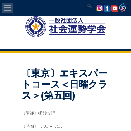
Home
社会運勢学会について
認定講師資格試験
〔東京〕エキスパー
気学/易 セミナー
トコース＜日曜クラ
講師の紹介
ス＞(第五回)
入会について
〔講師〕橘 沙友理
開運MAPS
〔時間〕10:00〜17:00