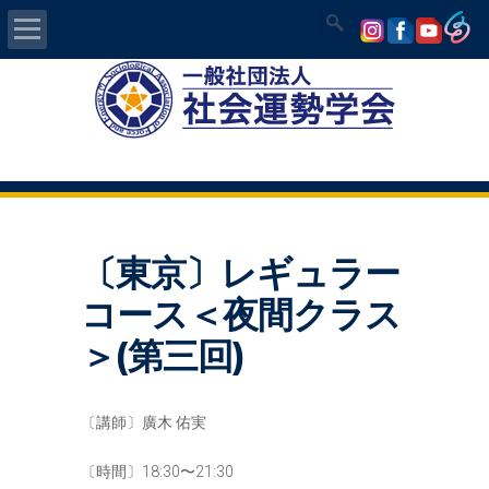
Home
社会運勢学会について
認定講師資格試験
〔東京〕レギュラー
気学/易 セミナー
コース＜夜間クラス
講師の紹介
＞(第三回)
入会について
〔講師〕廣木 佑実
開運MAPS
〔時間〕18:30〜21:30