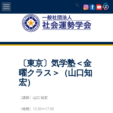
Home
社会運勢学会について
認定講師資格試験
〔東京〕気学塾＜金
気学/易 セミナー
曜クラス＞（山口知
講師の紹介
宏）
入会について
〔講師〕山口 知宏
開運MAPS
〔時間〕12:30〜17:00