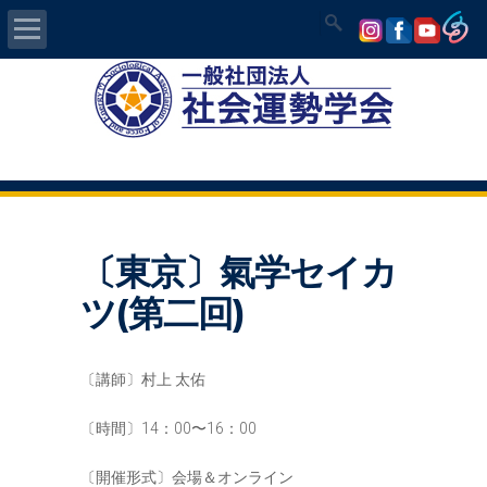
Home
社会運勢学会について
認定講師資格試験
〔東京〕氣学セイカ
気学/易 セミナー
ツ(第二回)
講師の紹介
〔講師〕村上 太佑
入会について
〔時間〕14：00〜16：00
開運MAPS
〔開催形式〕会場＆オンライン