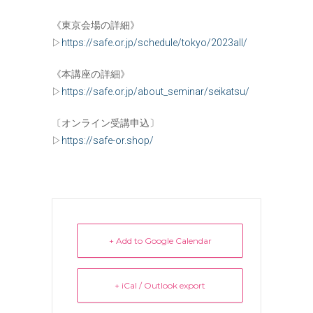
《東京会場の詳細》
▷
https://safe.or.jp/schedule/tokyo/2023all/
《本講座の詳細》
▷
https://safe.or.jp/about_seminar/seikatsu/
〔オンライン受講申込〕
▷
https://safe-or.shop/
+ Add to Google Calendar
+ iCal / Outlook export