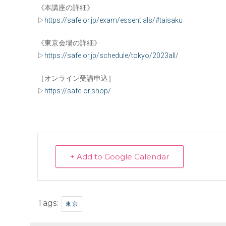
《本講座の詳細》
▷
https://safe.or.jp/exam/essentials/#taisaku
《東京会場の詳細》
▷
https://safe.or.jp/schedule/tokyo/2023all/
［オンライン受講申込］
▷
https://safe-or.shop/
+ Add to Google Calendar
Tags:
東京