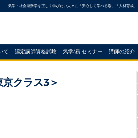
気学・社会運勢学を正しく学びたい人々に「安心して学べる場」「人材育成」
いて
認定講師資格試験
気学/易 セミナー
講師の紹介
東京クラス3＞