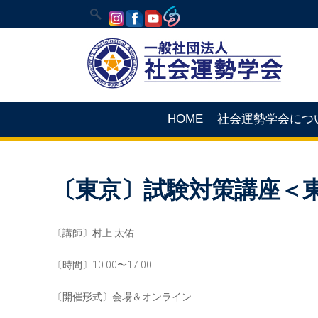
HOME
社会運勢学会につ
〔東京〕試験対策講座＜
〔講師〕村上 太佑
〔時間〕10:00〜17:00
〔開催形式〕会場＆オンライン