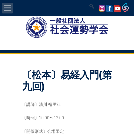
Home
社会運勢学会について
認定講師資格試験
〔松本〕易経入門(第
気学/易 セミナー
九回)
講師の紹介
〔講師〕清川 裕里江
入会について
〔時間〕10:00〜12:00
開運MAPS
〔開催形式〕会場限定