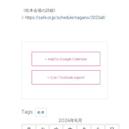
《松本会場の詳細》
▷
https://safe.or.jp/schedule/nagano/2023all/
+ Add to Google Calendar
+ iCal / Outlook export
Tags:
松本
2026年8月