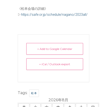
《松本会場の詳細》
▷
https://safe.or.jp/schedule/nagano/2023all/
+ Add to Google Calendar
+ iCal / Outlook export
Tags:
松本
2026年8月