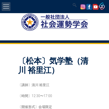
Home
社会運勢学会について
認定講師資格試験
〔松本〕気学塾（清
気学/易 セミナー
川 裕里江）
講師の紹介
〔講師〕清川 裕里江
入会について
〔時間〕12:30〜17:00
開運MAPS
〔開催形式〕会場限定