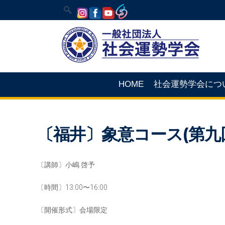
HOME
社会運勢学会につ
〔福井〕象意コース(第九
〔講師〕小嶋 啓予
〔時間〕13:00〜16:00
〔開催形式〕会場限定