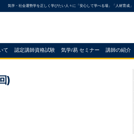
気学・社会運勢学を正しく学びたい人々に「安心して学べる場」「人材育成」
いて
認定講師資格試験
気学/易 セミナー
講師の紹介
回)