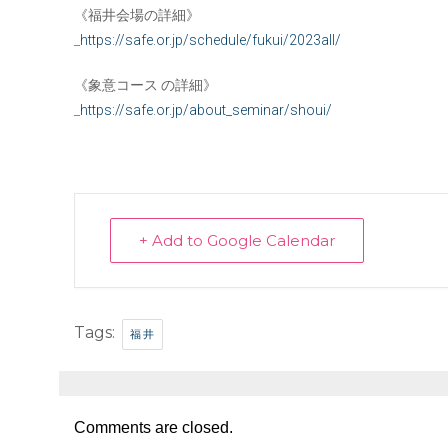
《福井会場の詳細》
_
https://safe.or.jp/schedule/fukui/2023all/
《象意コース の詳細》
_
https://safe.or.jp/about_seminar/shoui/
+ Add to Google Calendar
Tags:
福井
Comments are closed.