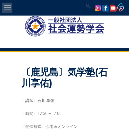
Home
社会運勢学会について
認定講師資格試験
〔鹿児島〕気学塾(石
気学/易 セミナー
川享佑)
講師の紹介
〔講師〕石川 享佑
入会について
〔時間〕12:30〜17:00
開運MAPS
〔開催形式〕会場＆オンライン