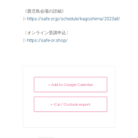
《鹿児島会場の詳細》
▷
https://safe.or.jp/schedule/kagoshima/2023all/
〔オンライン受講申込〕
▷
https://safe-or.shop/
+ Add to Google Calendar
+ iCal / Outlook export