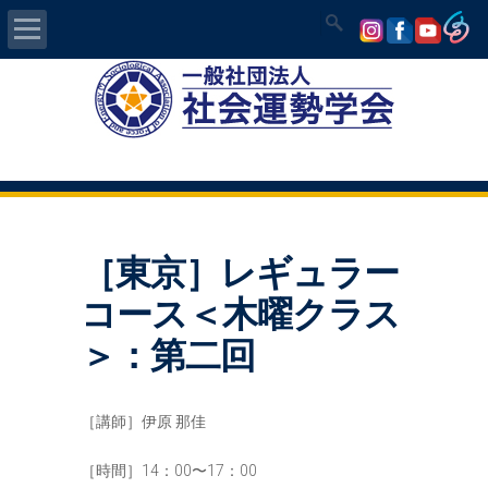
Home
社会運勢学会について
認定講師資格試験
［東京］レギュラー
気学/易 セミナー
コース＜木曜クラス
講師の紹介
＞：第二回
入会について
［講師］伊原 那佳
開運MAPS
［時間］14：00〜17：00