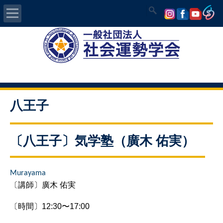
Home
社会運勢学会について
認定講師資格試験
八王子
気学/易 セミナー
〔八王子〕気学塾（廣木 佑実）
講師の紹介
Murayama
入会について
〔講師〕廣木 佑実
開運MAPS
〔時間〕12:30〜17:00