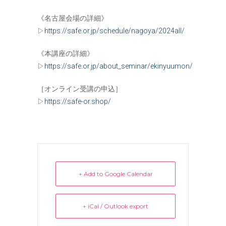
《名古屋会場の詳細》
▷
https://safe.or.jp/schedule/nagoya/2024all/
《本講座の詳細》
▷
https://safe.or.jp/about_seminar/ekinyuumon/
［オンライン受講の申込］
▷
https://safe-or.shop/
+ Add to Google Calendar
+ iCal / Outlook export