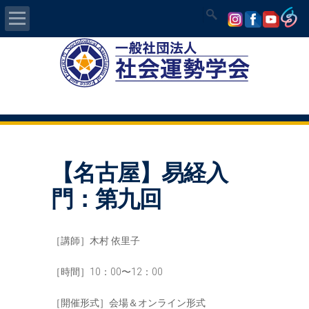
Home
社会運勢学会について
認定講師資格試験
【名古屋】易経入
気学/易 セミナー
門：第九回
講師の紹介
［講師］木村 依里子
入会について
［時間］10：00〜12：00
開運MAPS
［開催形式］会場＆オンライン形式