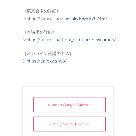
《東京会場の詳細》
▷
https://safe.or.jp/schedule/tokyo/2024all/
《本講座の詳細》
▷
https://safe.or.jp/about_seminar/ekinyuumon/
［オンライン受講の申込］
▷
https://safe-or.shop/
+ Add to Google Calendar
+ iCal / Outlook export