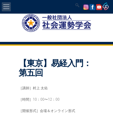
Home
社会運勢学会について
認定講師資格試験
【東京】易経入門：
気学/易 セミナー
第五回
講師の紹介
［講師］村上 太佑
入会について
［時間］10：00〜12：00
開運MAPS
［開催形式］会場＆オンライン形式