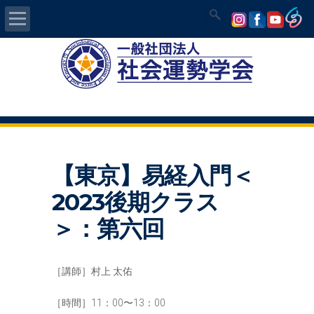
Home
社会運勢学会について
認定講師資格試験
【東京】易経入門＜
気学/易 セミナー
2023後期クラス
講師の紹介
＞：第六回
入会について
［講師］村上 太佑
開運MAPS
［時間］11：00〜13：00