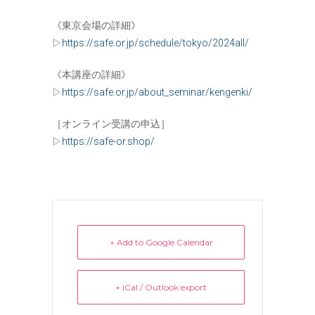
《東京会場の詳細》
▷
https://safe.or.jp/schedule/tokyo/2024all/
《本講座の詳細》
▷
https://safe.or.jp/about_seminar/kengenki/
［オンライン受講の申込］
▷
https://safe-or.shop/
+ Add to Google Calendar
+ iCal / Outlook export