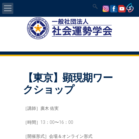
Home
社会運勢学会について
認定講師資格試験
【東京】顕現期ワー
気学/易 セミナー
クショップ
講師の紹介
［講師］廣木 佑実
入会について
［時間］13：00〜16：00
開運MAPS
［開催形式］会場＆オンライン形式