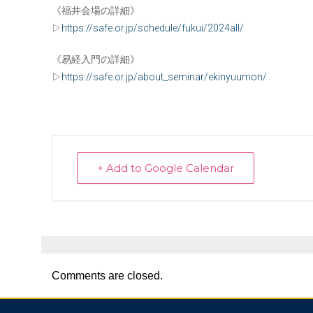
《福井会場の詳細》
▷
https://safe.or.jp/schedule/fukui/2024all/
《易経入門の詳細》
▷
https://safe.or.jp/about_seminar/ekinyuumon/
+ Add to Google Calendar
Comments are closed.