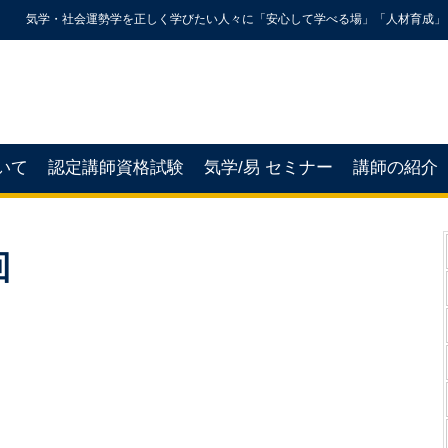
気学・社会運勢学を正しく学びたい人々に「安心して学べる場」「人材育成」
いて
認定講師資格試験
気学/易 セミナー
講師の紹介
回