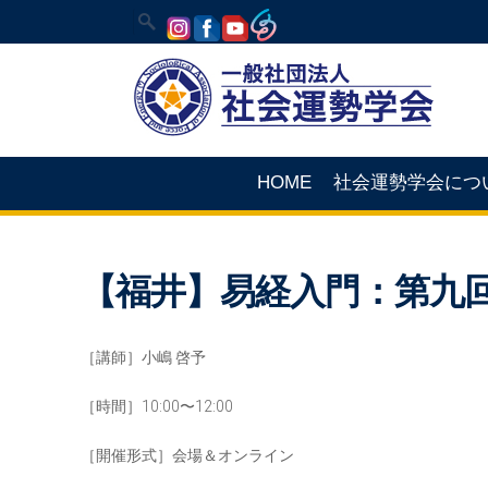
HOME
社会運勢学会につ
【福井】易経入門：第九
［講師］小嶋 啓予
［時間］10:00〜12:00
［開催形式］会場＆オンライン