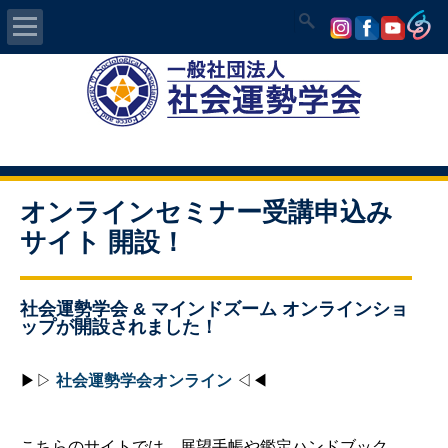
Home
社会運勢学会について
認定講師資格試験
オンラインセミナー受講申込み
サイト 開設！
気学/易 セミナー
講師の紹介
社会運勢学会 & マインドズーム オンラインショ
ップが開設されました！
入会について
▶︎▷
社会運勢学会オンライン
◁◀︎
開運MAPS
こちらのサイトでは、展望手帳や鑑定ハンドブック、