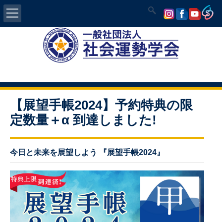
Home
社会運勢学会について
認定講師資格試験
【展望手帳2024】予約特典の限
定数量＋α 到達しました!
気学/易 セミナー
講師の紹介
今日と未来を展望しよう 『展望手帳2024』
入会について
開運MAPS