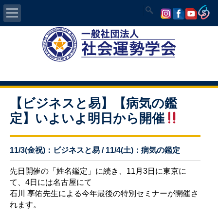
Home
社会運勢学会について
認定講師資格試験
【ビジネスと易】【病気の鑑
定】いよいよ明日から開催
気学/易 セミナー
講師の紹介
11/3(金祝)：ビジネスと易 / 11/4(土)：病気の鑑定
入会について
先日開催の「姓名鑑定」に続き、11月3日に東京に
て、4日には名古屋にて
石川 享佑先生による今年最後の特別セミナーが開催さ
開運MAPS
れます。