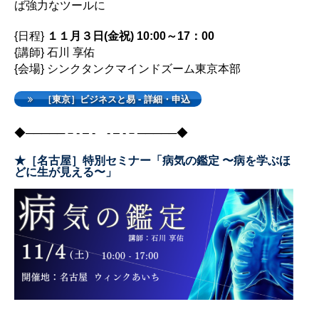
ば強力なツールに
{日程}
１１月３日(金祝) 10:00～17：00
{講師} 石川 享佑
{会場} シンクタンクマインドズーム東京本部
［東京］ビジネスと易 - 詳細・申込
◆─────－- – - - – -－─────◆
★［名古屋］特別セミナー「病気の鑑定 〜病を学ぶほ
どに生が見える〜」