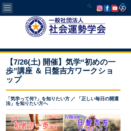
Home
社会運勢学会について
認定講師資格試験
【7/26(土) 開催】気学“初めの一
歩”講座 ＆ 日盤吉方ワークショ
気学/易 セミナー
ップ
講師の紹介
「気学って何?」を知りたい方 ／ 「正しい毎日の開運
入会について
法」を知りたい方へ
開運MAPS