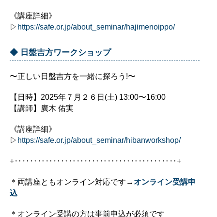
《講座詳細》
▷
https://safe.or.jp/about_seminar/hajimenoippo/
◆ 日盤吉方ワークショップ
〜正しい日盤吉方を一緒に探ろう!〜
【日時】2025年７月２６日(土) 13:00〜16:00
【講師】廣木 佑実
《講座詳細》
▷
https://safe.or.jp/about_seminar/hibanworkshop/
+‥‥‥‥‥‥‥‥‥‥‥‥‥‥‥‥‥‥‥‥‥+
＊両講座ともオンライン対応です→
オンライン受講申
込
＊オンライン受講の方は事前申込が必須です