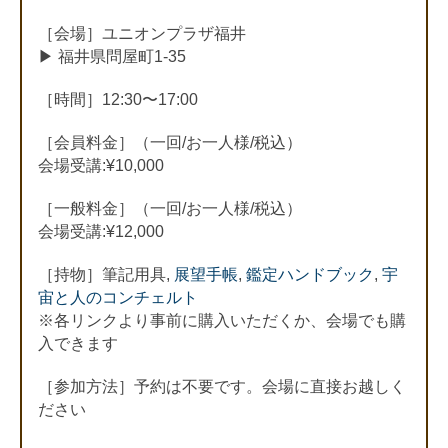
［会場］ユニオンプラザ福井
▶︎ 福井県問屋町1-35
［時間］12:30〜17:00
［会員料金］（一回/お一人様/税込）
会場受講:¥10,000
［一般料金］（一回/お一人様/税込）
会場受講:¥12,000
［持物］筆記用具,
展望手帳
,
鑑定ハンドブック
,
宇
宙と人のコンチェルト
※各リンクより事前に購入いただくか、会場でも購
入できます
［参加方法］予約は不要です。会場に直接お越しく
ださい