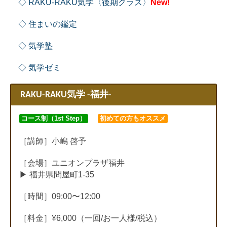
◇ RAKU-RAKU気学〈後期クラス〉
New!
◇ 住まいの鑑定
◇ 気学塾
◇ 気学ゼミ
RAKU-RAKU気学 -福井-
コース制（1st Step）
初めての方もオススメ
［講師］小嶋 啓予
［会場］ユニオンプラザ福井
▶︎ 福井県問屋町1-35
［時間］09:00〜12:00
［料金］¥6,000（一回/お一人様/税込）