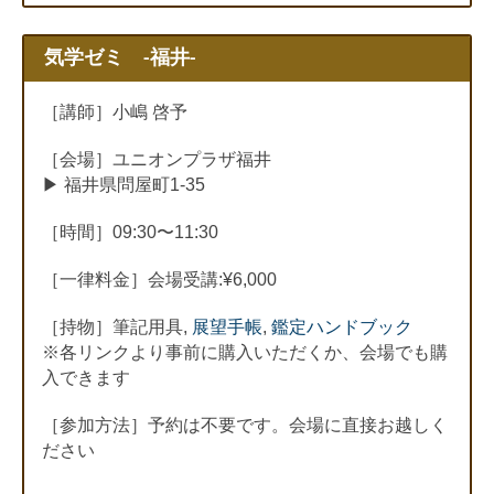
気学ゼミ -福井-
［講師］小嶋 啓予
［会場］ユニオンプラザ福井
▶︎ 福井県問屋町1-35
［時間］09:30〜11:30
［一律料金］会場受講:¥6,000
［持物］筆記用具,
展望手帳
,
鑑定ハンドブック
※各リンクより事前に購入いただくか、会場でも購
入できます
［参加方法］予約は不要です。会場に直接お越しく
ださい