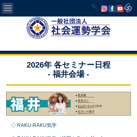
Home
社会運勢学会について
認定講師資格試験
2026年 各セミナー日程
- 福井会場 -
気学/易 セミナー
講師の紹介
入会について
開運MAPS
◇ RAKU-RAKU気学