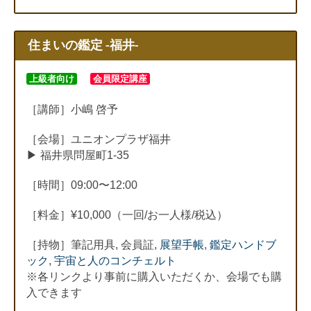
住まいの鑑定 -福井-
上級者向け
会員限定講座
［講師］小嶋 啓予
［会場］ユニオンプラザ福井
▶︎ 福井県問屋町1-35
［時間］09:00〜12:00
［料金］¥10,000（一回/お一人様/税込）
［持物］筆記用具, 会員証,
展望手帳
,
鑑定ハンドブ
ック
,
宇宙と人のコンチェルト
※各リンクより事前に購入いただくか、会場でも購
入できます