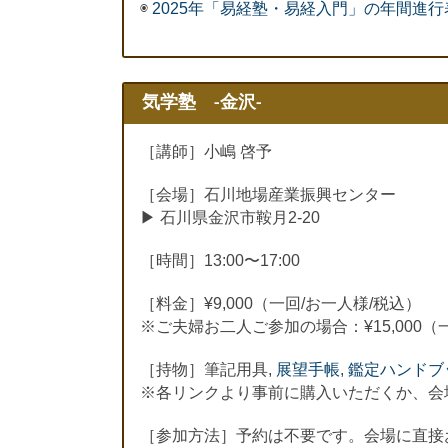
◉
2025年「易経塾・易経入門」の年間進行
気学塾 -金沢-
［講師］小嶋 啓予
［会場］石川地場産業振興センター
▶︎ 石川県金沢市鞍月2-20
［時間］13:00〜17:00
［料金］¥9,000（一回/お一人様/税込）
※ご夫婦お二人ご参加の場合：¥15,000（
［持物］筆記用具,
展望手帳
,
鑑定ハンドブ
※各リンクより事前に購入いただくか、会
［参加方法］予約は不要です。会場に直接